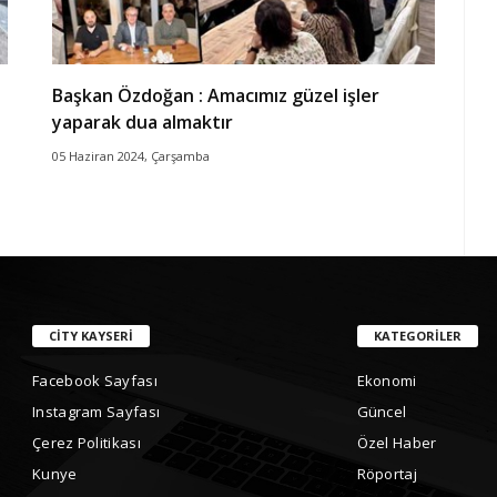
Başkan Özdoğan : Amacımız güzel işler
yaparak dua almaktır
05 Haziran 2024, Çarşamba
CITY KAYSERI
KATEGORILER
Facebook Sayfası
Ekonomi
Instagram Sayfası
Güncel
Çerez Politikası
Özel Haber
Kunye
Röportaj