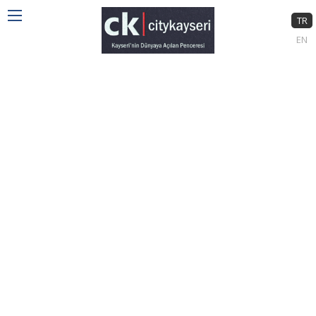
TR
EN