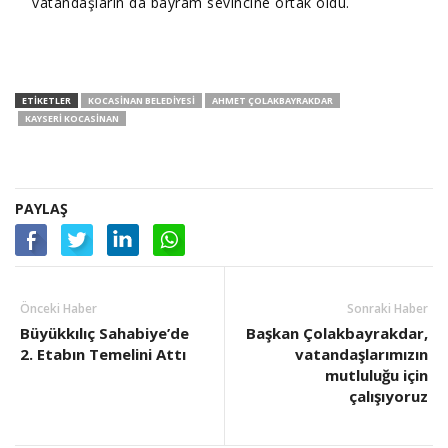
vatandaşların da bayram sevincine ortak oldu.
ETIKETLER
KOCASINAN BELEDIYESI
AHMET ÇOLAKBAYRAKDAR
KAYSERI KOCASINAN
PAYLAŞ
Önceki Haber
Sonraki Haber
Büyükkılıç Sahabiye’de
Başkan Çolakbayrakdar,
2. Etabın Temelini Attı
vatandaşlarımızın
mutluluğu için
çalışıyoruz