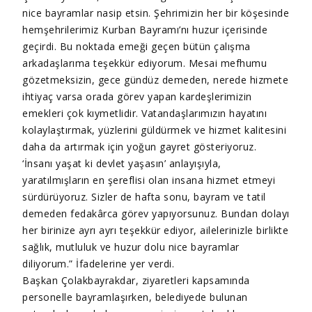
nice bayramlar nasip etsin. Şehrimizin her bir köşesinde
hemşehrilerimiz Kurban Bayramı’nı huzur içerisinde
geçirdi. Bu noktada emeği geçen bütün çalışma
arkadaşlarıma teşekkür ediyorum. Mesai mefhumu
gözetmeksizin, gece gündüz demeden, nerede hizmete
ihtiyaç varsa orada görev yapan kardeşlerimizin
emekleri çok kıymetlidir. Vatandaşlarımızın hayatını
kolaylaştırmak, yüzlerini güldürmek ve hizmet kalitesini
daha da artırmak için yoğun gayret gösteriyoruz.
‘İnsanı yaşat ki devlet yaşasın’ anlayışıyla,
yaratılmışların en şereflisi olan insana hizmet etmeyi
sürdürüyoruz. Sizler de hafta sonu, bayram ve tatil
demeden fedakârca görev yapıyorsunuz. Bundan dolayı
her birinize ayrı ayrı teşekkür ediyor, ailelerinizle birlikte
sağlık, mutluluk ve huzur dolu nice bayramlar
diliyorum.” İfadelerine yer verdi.
Başkan Çolakbayrakdar, ziyaretleri kapsamında
personelle bayramlaşırken, belediyede bulunan