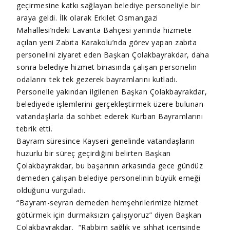
geçirmesine katkı sağlayan belediye personeliyle bir
araya geldi. İlk olarak Erkilet Osmangazi
Mahallesi’ndeki Lavanta Bahçesi yanında hizmete
açılan yeni Zabıta Karakolu’nda görev yapan zabıta
personelini ziyaret eden Başkan Çolakbayrakdar, daha
sonra belediye hizmet binasında çalışan personelin
odalarını tek tek gezerek bayramlarını kutladı.
Personelle yakından ilgilenen Başkan Çolakbayrakdar,
belediyede işlemlerini gerçekleştirmek üzere bulunan
vatandaşlarla da sohbet ederek Kurban Bayramlarını
tebrik etti.
Bayram süresince Kayseri genelinde vatandaşların
huzurlu bir süreç geçirdiğini belirten Başkan
Çolakbayrakdar, bu başarının arkasında gece gündüz
demeden çalışan belediye personelinin büyük emeği
olduğunu vurguladı.
“Bayram-seyran demeden hemşehrilerimize hizmet
götürmek için durmaksızın çalışıyoruz” diyen Başkan
Çolakbayrakdar, “Rabbim sağlık ve sıhhat içerisinde