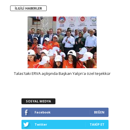
İLGİLİ HABERLER
dım
Talas'taki ERVA açılışında Başkan Yalçın'a özel teşekkür
K
SOSYAL MEDYA
Facebook
BEĞEN
Twitter
TAKİP ET