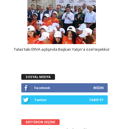
dım
Talas'taki ERVA açılışında Başkan Yalçın'a özel teşekkür
K
SOSYAL MEDYA
Facebook
BEĞEN
Twitter
TAKİP ET
EDİTÖRÜN SEÇİMİ