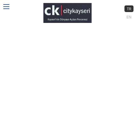
TR
EN