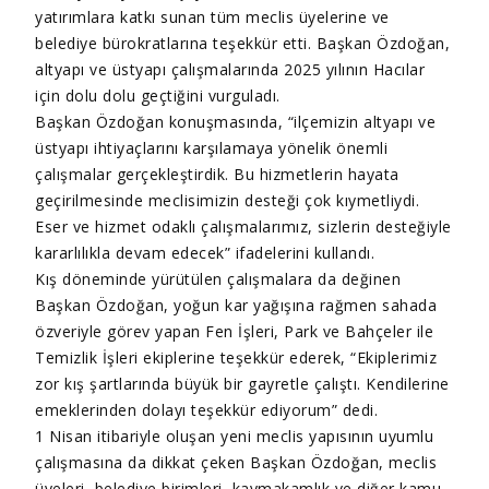
yatırımlara katkı sunan tüm meclis üyelerine ve
belediye bürokratlarına teşekkür etti. Başkan Özdoğan,
altyapı ve üstyapı çalışmalarında 2025 yılının Hacılar
için dolu dolu geçtiğini vurguladı.
Başkan Özdoğan konuşmasında, “ilçemizin altyapı ve
üstyapı ihtiyaçlarını karşılamaya yönelik önemli
çalışmalar gerçekleştirdik. Bu hizmetlerin hayata
geçirilmesinde meclisimizin desteği çok kıymetliydi.
Eser ve hizmet odaklı çalışmalarımız, sizlerin desteğiyle
kararlılıkla devam edecek” ifadelerini kullandı.
Kış döneminde yürütülen çalışmalara da değinen
Başkan Özdoğan, yoğun kar yağışına rağmen sahada
özveriyle görev yapan Fen İşleri, Park ve Bahçeler ile
Temizlik İşleri ekiplerine teşekkür ederek, “Ekiplerimiz
zor kış şartlarında büyük bir gayretle çalıştı. Kendilerine
emeklerinden dolayı teşekkür ediyorum” dedi.
1 Nisan itibariyle oluşan yeni meclis yapısının uyumlu
çalışmasına da dikkat çeken Başkan Özdoğan, meclis
üyeleri, belediye birimleri, kaymakamlık ve diğer kamu