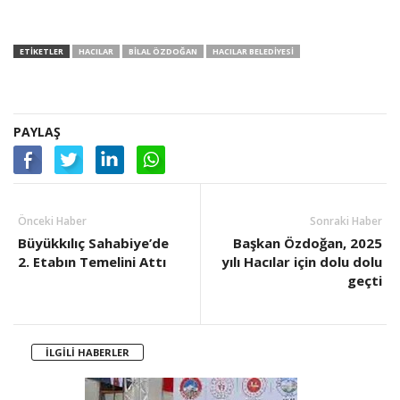
ETIKETLER
HACILAR
BILAL ÖZDOĞAN
HACILAR BELEDIYESI
PAYLAŞ
Önceki Haber
Sonraki Haber
Büyükkılıç Sahabiye’de
Başkan Özdoğan, 2025
2. Etabın Temelini Attı
yılı Hacılar için dolu dolu
geçti
İLGİLİ HABERLER