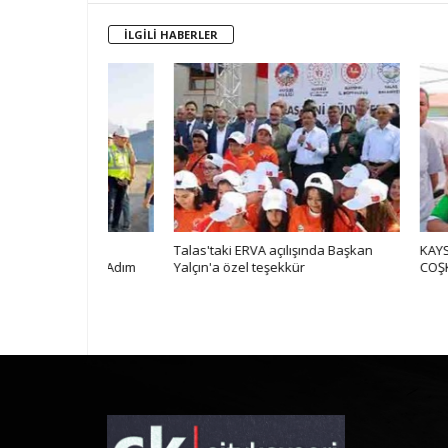
İLGİLİ HABERLER
al Katlı
Talas'taki ERVA açılışında Başkan
KAYSERİ ŞEKER
rı Adım Adım
Yalçın'a özel teşekkür
COŞKULU FİNAL