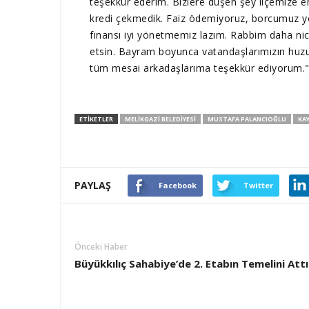
teşekkür ederim. Bizlere düşen şey ilçemize en
kredi çekmedik. Faiz ödemiyoruz, borcumuz y
finansı iyi yönetmemiz lazım. Rabbim daha nic
etsin. Bayram boyunca vatandaşlarımızın huz
tüm mesai arkadaşlarıma teşekkür ediyorum."
ETIKETLER
MELIKGAZI BELEDIYESI
MUSTAFA PALANCIOĞLU
KAY
PAYLAŞ
Facebook
Twitter
Önceki Haber
Büyükkılıç Sahabiye’de 2. Etabın Temelini Attı