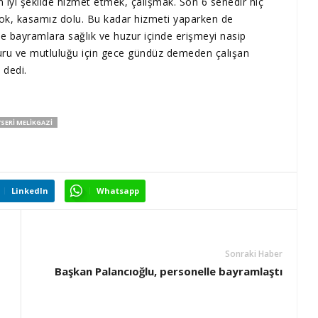
 iyi şekilde hizmet etmek, çalışmak. Son 6 senedir hiç
ok, kasamız dolu. Bu kadar hizmeti yaparken de
e bayramlara sağlık ve huzur içinde erişmeyi nasip
uru ve mutluluğu için gece gündüz demeden çalışan
 dedi.
SERI MELIKGAZI
LinkedIn
Whatsapp
Sonraki Haber
Başkan Palancıoğlu, personelle bayramlaştı