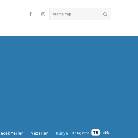
TR
EN
lecek Yerler
Yazarlar
Künye
07 Ağustos 2026, Cuma