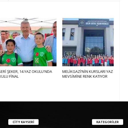
, 14.YAZ OKULU'NDA
MELİKGAZİ’NİN KURSLARI YAZ
Talas'a 
MEVSİMİNE RENK KATIYOR
CITY KAYSERI
KATEGORILER