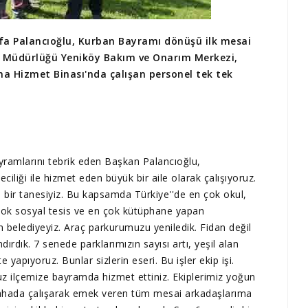
afa Palancıoğlu, Kurban Bayramı dönüşü ilk mesai
er Müdürlüğü Yeniköy Bakım ve Onarım Merkezi,
na Hizmet Binası'nda çalışan personel tek tek
yramlarını tebrik eden Başkan Palancıoğlu,
iliği ile hizmet eden büyük bir aile olarak çalışıyoruz.
 bir tanesiyiz. Bu kapsamda Türkiye''de en çok okul,
 çok sosyal tesis ve en çok kütüphane yapan
an belediyeyiz. Araç parkurumuzu yeniledik. Fidan değil
rdık. 7 senede parklarımızın sayısı artı, yeşil alan
te yapıyoruz. Bunlar sizlerin eseri. Bu işler ekip işi.
z ilçemize bayramda hizmet ettiniz. Ekiplerimiz yoğun
 Sahada çalışarak emek veren tüm mesai arkadaşlarıma