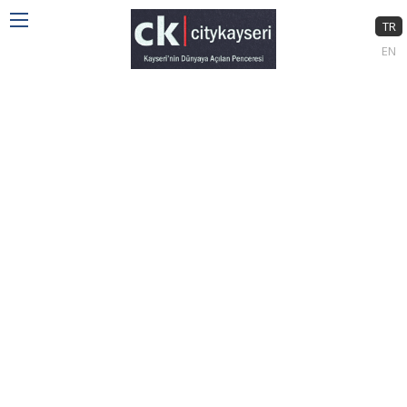
TR
EN