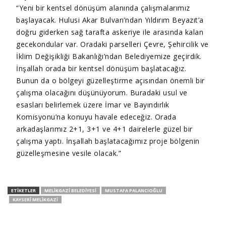
“Yeni bir kentsel dönüşüm alanında çalışmalarımız
başlayacak. Hulusi Akar Bulvarı’ndan Yıldırım Beyazıt’a
doğru giderken sağ tarafta askeriye ile arasında kalan
gecekondular var. Oradaki parselleri Çevre, Şehircilik ve
İklim Değişikliği Bakanlığı’ndan Belediyemize geçirdik.
İnşallah orada bir kentsel dönüşüm başlatacağız.
Bunun da o bölgeyi güzelleştirme açısından önemli bir
çalışma olacağını düşünüyorum. Buradaki usul ve
esasları belirlemek üzere İmar ve Bayındırlık
Komisyonu’na konuyu havale edeceğiz. Orada
arkadaşlarımız 2+1, 3+1 ve 4+1 dairelerle güzel bir
çalışma yaptı. İnşallah başlatacağımız proje bölgenin
güzelleşmesine vesile olacak.”
ETIKETLER
MELIKGAZI BELEDIYESI
MUSTAFA PALANCIOĞLU
KAYSERI MELIKGAZI