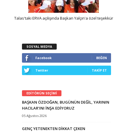
dım
Talas'taki ERVA açılışında Başkan Yalçın'a özel teşekkür
K
SOSYAL MEDYA
Facebook
BEĞEN
Twitter
TAKİP ET
EDİTÖRÜN SEÇİMİ
BAŞKAN ÖZDOĞAN, BUGÜNÜN DEĞİL, YARININ
HACILAR’INI İNŞA EDİYORUZ
05 Ağustos 2026
GENÇ YETENEKTEN DİKKAT ÇEKEN