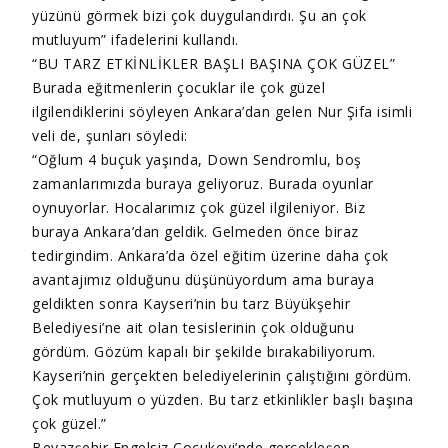
yüzünü görmek bizi çok duygulandırdı. Şu an çok
mutluyum” ifadelerini kullandı.
“BU TARZ ETKİNLİKLER BAŞLI BAŞINA ÇOK GÜZEL”
Burada eğitmenlerin çocuklar ile çok güzel
ilgilendiklerini söyleyen Ankara’dan gelen Nur Şifa isimli
veli de, şunları söyledi:
“Oğlum 4 buçuk yaşında, Down Sendromlu, boş
zamanlarımızda buraya geliyoruz. Burada oyunlar
oynuyorlar. Hocalarımız çok güzel ilgileniyor. Biz
buraya Ankara’dan geldik. Gelmeden önce biraz
tedirgindim. Ankara’da özel eğitim üzerine daha çok
avantajımız olduğunu düşünüyordum ama buraya
geldikten sonra Kayseri’nin bu tarz Büyükşehir
Belediyesi’ne ait olan tesislerinin çok olduğunu
gördüm. Gözüm kapalı bir şekilde bırakabiliyorum.
Kayseri’nin gerçekten belediyelerinin çalıştığını gördüm.
Çok mutluyum o yüzden. Bu tarz etkinlikler başlı başına
çok güzel.”
Beyazşehir Engelsiz Çocukevi’nde gerçekleşen