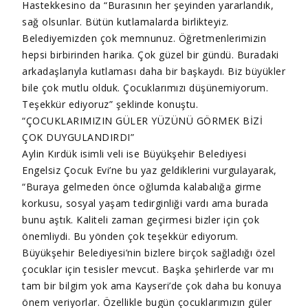
Hastekkesino da “Burasının her şeyinden yararlandık,
sağ olsunlar. Bütün kutlamalarda birlikteyiz.
Belediyemizden çok memnunuz. Öğretmenlerimizin
hepsi birbirinden harika. Çok güzel bir gündü. Buradaki
arkadaşlarıyla kutlaması daha bir başkaydı. Biz büyükler
bile çok mutlu olduk. Çocuklarımızı düşünemiyorum.
Teşekkür ediyoruz” şeklinde konuştu.
“ÇOCUKLARIMIZIN GÜLER YÜZÜNÜ GÖRMEK BİZİ
ÇOK DUYGULANDIRDI”
Aylin Kırdük isimli veli ise Büyükşehir Belediyesi
Engelsiz Çocuk Evi’ne bu yaz geldiklerini vurgulayarak,
“Buraya gelmeden önce oğlumda kalabalığa girme
korkusu, sosyal yaşam tedirginliği vardı ama burada
bunu aştık. Kaliteli zaman geçirmesi bizler için çok
önemliydi. Bu yönden çok teşekkür ediyorum.
Büyükşehir Belediyesi’nin bizlere birçok sağladığı özel
çocuklar için tesisler mevcut. Başka şehirlerde var mı
tam bir bilgim yok ama Kayseri’de çok daha bu konuya
önem veriyorlar. Özellikle bugün çocuklarımızın güler