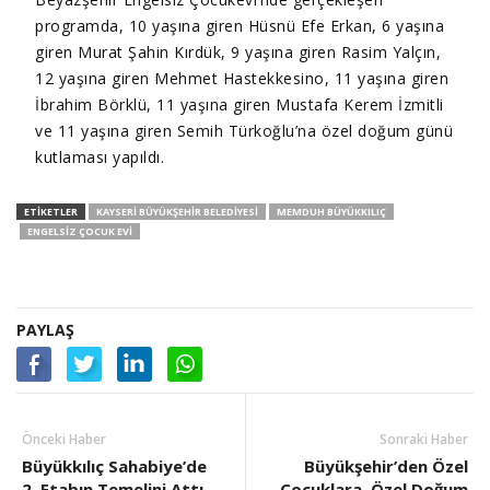
programda, 10 yaşına giren Hüsnü Efe Erkan, 6 yaşına
giren Murat Şahin Kırdük, 9 yaşına giren Rasim Yalçın,
12 yaşına giren Mehmet Hastekkesino, 11 yaşına giren
İbrahim Börklü, 11 yaşına giren Mustafa Kerem İzmitli
ve 11 yaşına giren Semih Türkoğlu’na özel doğum günü
kutlaması yapıldı.
ETIKETLER
KAYSERI BÜYÜKŞEHIR BELEDIYESI
MEMDUH BÜYÜKKILIÇ
ENGELSIZ ÇOCUK EVI
PAYLAŞ
Önceki Haber
Sonraki Haber
Büyükkılıç Sahabiye’de
Büyükşehir’den Özel
2. Etabın Temelini Attı
Çocuklara, Özel Doğum