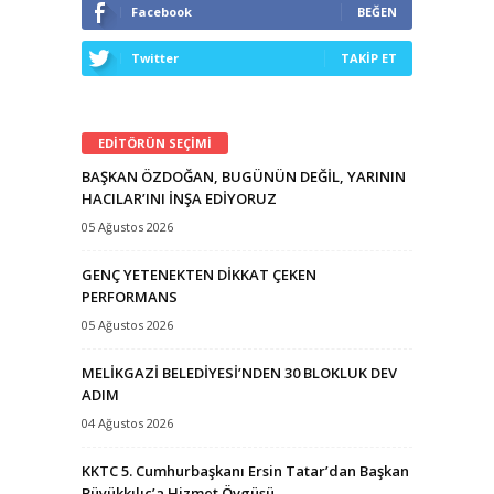
Facebook
BEĞEN
Twitter
TAKİP ET
EDİTÖRÜN SEÇİMİ
BAŞKAN ÖZDOĞAN, BUGÜNÜN DEĞİL, YARININ
HACILAR’INI İNŞA EDİYORUZ
05 Ağustos 2026
GENÇ YETENEKTEN DİKKAT ÇEKEN
PERFORMANS
05 Ağustos 2026
MELİKGAZİ BELEDİYESİ’NDEN 30 BLOKLUK DEV
ADIM
04 Ağustos 2026
KKTC 5. Cumhurbaşkanı Ersin Tatar’dan Başkan
Büyükkılıç’a Hizmet Övgüsü