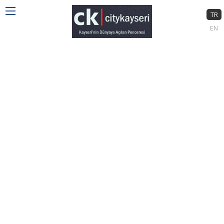
TR
EN