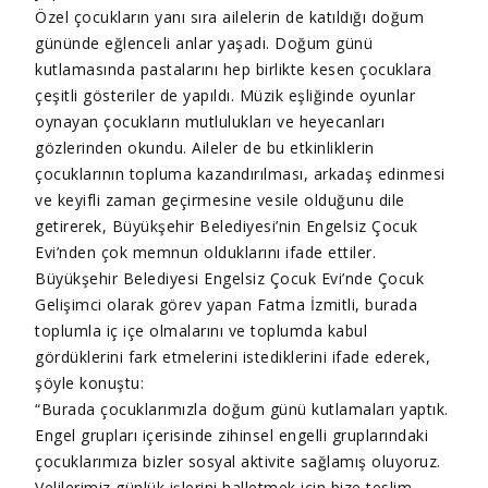
Özel çocukların yanı sıra ailelerin de katıldığı doğum
gününde eğlenceli anlar yaşadı. Doğum günü
kutlamasında pastalarını hep birlikte kesen çocuklara
çeşitli gösteriler de yapıldı. Müzik eşliğinde oyunlar
oynayan çocukların mutlulukları ve heyecanları
gözlerinden okundu. Aileler de bu etkinliklerin
çocuklarının topluma kazandırılması, arkadaş edinmesi
ve keyifli zaman geçirmesine vesile olduğunu dile
getirerek, Büyükşehir Belediyesi’nin Engelsiz Çocuk
Evi’nden çok memnun olduklarını ifade ettiler.
Büyükşehir Belediyesi Engelsiz Çocuk Evi’nde Çocuk
Gelişimci olarak görev yapan Fatma İzmitli, burada
toplumla iç içe olmalarını ve toplumda kabul
gördüklerini fark etmelerini istediklerini ifade ederek,
şöyle konuştu:
“Burada çocuklarımızla doğum günü kutlamaları yaptık.
Engel grupları içerisinde zihinsel engelli gruplarındaki
çocuklarımıza bizler sosyal aktivite sağlamış oluyoruz.
Velilerimiz günlük işlerini halletmek için bize teslim