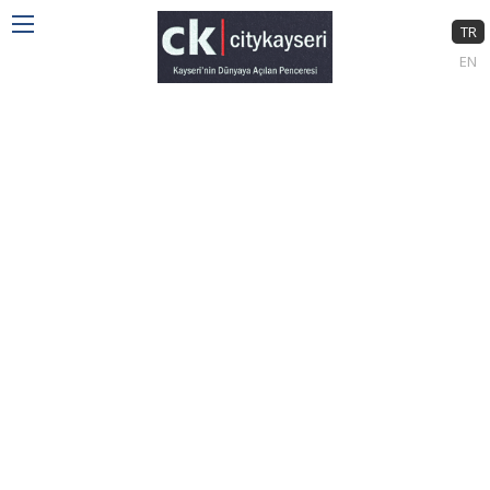
TR
EN