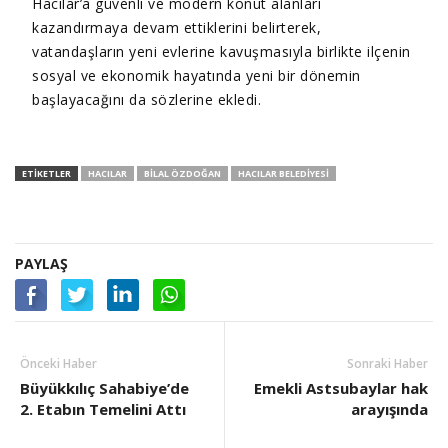
Hacılar’a güvenli ve modern konut alanları
kazandırmaya devam ettiklerini belirterek,
vatandaşların yeni evlerine kavuşmasıyla birlikte ilçenin
sosyal ve ekonomik hayatında yeni bir dönemin
başlayacağını da sözlerine ekledi.
ETIKETLER
HACILAR
BILAL ÖZDOĞAN
HACILAR BELEDIYESI
PAYLAŞ
Önceki Haber
Sonraki Haber
Büyükkılıç Sahabiye’de
Emekli Astsubaylar hak
2. Etabın Temelini Attı
arayışında