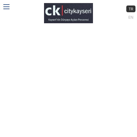
TR
EN