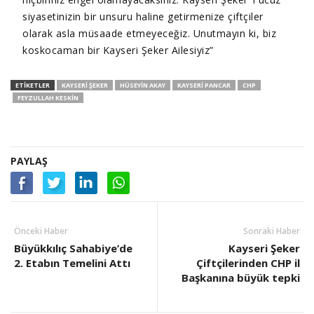
siyasetinizin bir unsuru haline getirmenize çiftçiler
olarak asla müsaade etmeyeceğiz. Unutmayın ki, biz
koskocaman bir Kayseri Şeker Ailesiyiz”
ETIKETLER
KAYSERI ŞEKER
HÜSEYIN AKAY
KAYSERI PANCAR
CHP
FEYZULLAH KESKIN
PAYLAŞ
Önceki Haber
Sonraki Haber
Büyükkılıç Sahabiye’de
Kayseri Şeker
2. Etabın Temelini Attı
Çiftçilerinden CHP il
Başkanına büyük tepki