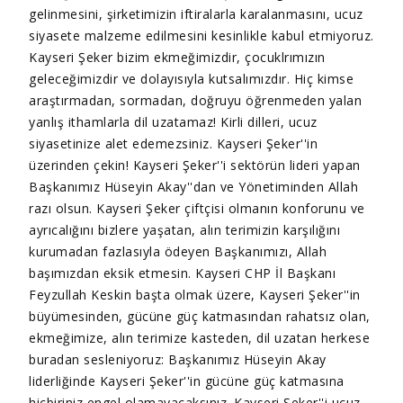
gelinmesini, şirketimizin iftiralarla karalanmasını, ucuz
siyasete malzeme edilmesini kesinlikle kabul etmiyoruz.
Kayseri Şeker bizim ekmeğimizdir, çocuklrımızın
geleceğimizdir ve dolayısıyla kutsalımızdır. Hiç kimse
araştırmadan, sormadan, doğruyu öğrenmeden yalan
yanlış ithamlarla dil uzatamaz! Kirli dilleri, ucuz
siyasetinize alet edemezsiniz. Kayseri Şeker''in
üzerinden çekin! Kayseri Şeker''i sektörün lideri yapan
Başkanımız Hüseyin Akay''dan ve Yönetiminden Allah
razı olsun. Kayseri Şeker çiftçisi olmanın konforunu ve
ayrıcalığını bizlere yaşatan, alın terimizin karşılığını
kurumadan fazlasıyla ödeyen Başkanımızı, Allah
başımızdan eksik etmesin. Kayseri CHP İl Başkanı
Feyzullah Keskin başta olmak üzere, Kayseri Şeker''in
büyümesinden, gücüne güç katmasından rahatsız olan,
ekmeğimize, alın terimize kasteden, dil uzatan herkese
buradan sesleniyoruz: Başkanımız Hüseyin Akay
liderliğinde Kayseri Şeker''in gücüne güç katmasına
hiçbiriniz engel olamayacaksınız. Kayseri Şeker''i ucuz