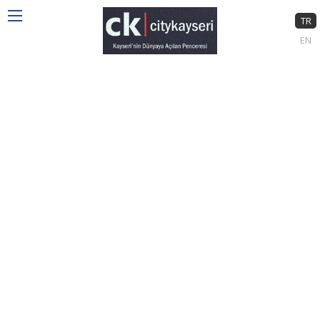
TR
EN