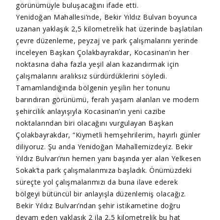
görünümüyle buluşacağını ifade etti.
Yenidoğan Mahallesi’nde, Bekir Yıldız Bulvarı boyunca
uzanan yaklaşık 2,5 kilometrelik hat üzerinde başlatılan
çevre düzenleme, peyzaj ve park çalışmalarını yerinde
inceleyen Başkan Çolakbayrakdar, Kocasinan’ın her
noktasına daha fazla yeşil alan kazandırmak için
çalışmalarını aralıksız sürdürdüklerini söyledi.
Tamamlandığında bölgenin yeşilin her tonunu
barındıran görünümü, ferah yaşam alanları ve modern
şehircilik anlayışıyla Kocasinan’ın yeni cazibe
noktalarından biri olacağını vurgulayan Başkan
Çolakbayrakdar, “Kıymetli hemşehrilerim, hayırlı günler
diliyoruz. Şu anda Yenidoğan Mahallemizdeyiz. Bekir
Yıldız Bulvarı’nın hemen yanı başında yer alan Yelkesen
Sokak’ta park çalışmalarımıza başladık. Önümüzdeki
süreçte yol çalışmalarımızı da buna ilave ederek
bölgeyi bütüncül bir anlayışla düzenlemiş olacağız.
Bekir Yıldız Bulvarı’ndan şehir istikametine doğru
devam eden yaklaşık 2 ila 2,5 kilometrelik bu hat