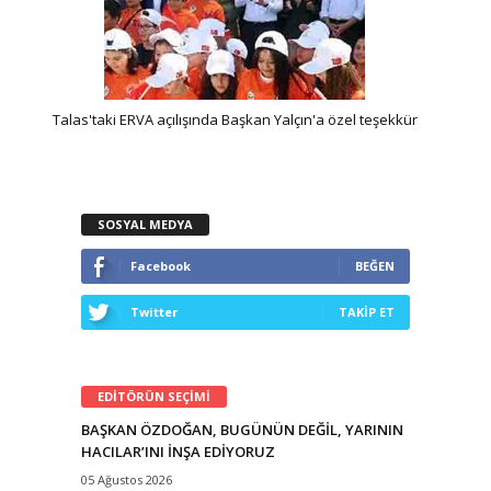
dım
Talas'taki ERVA açılışında Başkan Yalçın'a özel teşekkür
K
SOSYAL MEDYA
Facebook
BEĞEN
Twitter
TAKİP ET
EDİTÖRÜN SEÇİMİ
BAŞKAN ÖZDOĞAN, BUGÜNÜN DEĞİL, YARININ
HACILAR’INI İNŞA EDİYORUZ
05 Ağustos 2026