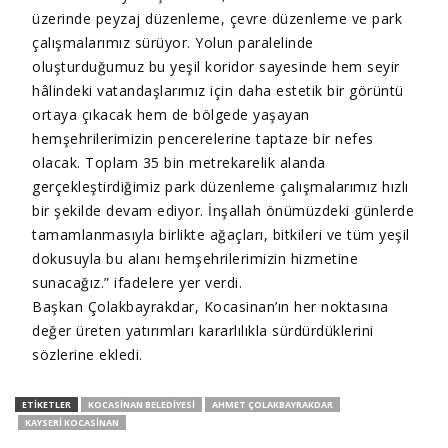
üzerinde peyzaj düzenleme, çevre düzenleme ve park
çalışmalarımız sürüyor. Yolun paralelinde
oluşturduğumuz bu yeşil koridor sayesinde hem seyir
hâlindeki vatandaşlarımız için daha estetik bir görüntü
ortaya çıkacak hem de bölgede yaşayan
hemşehrilerimizin pencerelerine taptaze bir nefes
olacak. Toplam 35 bin metrekarelik alanda
gerçekleştirdiğimiz park düzenleme çalışmalarımız hızlı
bir şekilde devam ediyor. İnşallah önümüzdeki günlerde
tamamlanmasıyla birlikte ağaçları, bitkileri ve tüm yeşil
dokusuyla bu alanı hemşehrilerimizin hizmetine
sunacağız.” ifadelere yer verdi.
Başkan Çolakbayrakdar, Kocasinan’ın her noktasına
değer üreten yatırımları kararlılıkla sürdürdüklerini
sözlerine ekledi.
ETIKETLER
KOCASINAN BELEDIYESI
AHMET ÇOLAKBAYRAKDAR
KAYSERI KOCASINAN