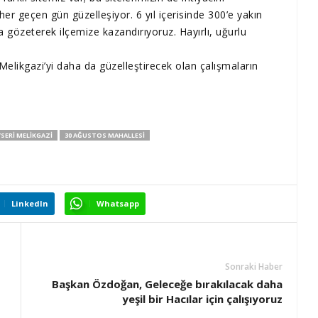
her geçen gün güzelleşiyor. 6 yıl içerisinde 300’e yakın
da gözeterek ilçemize kazandırıyoruz. Hayırlı, uğurlu
likgazi’yi daha da güzelleştirecek olan çalışmaların
SERI MELIKGAZI
30 AĞUSTOS MAHALLESI
LinkedIn
Whatsapp
Sonraki Haber
Başkan Özdoğan, Geleceğe bırakılacak daha
yeşil bir Hacılar için çalışıyoruz