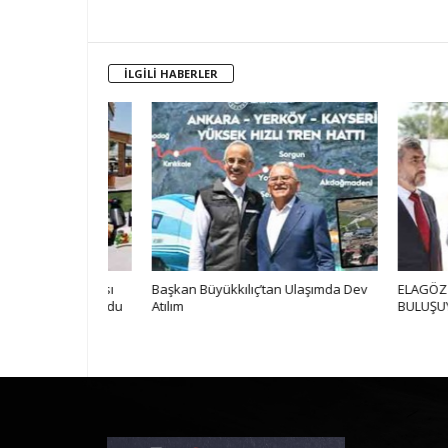
İLGİLİ HABERLER
tçi Sofrası
Başkan Büyükkılıç’tan Ulaşımda Dev
ELAGÖZ BU KIŞ
 Noktası Oldu
Atılım
BULUŞUYOR