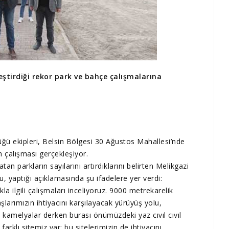
eştirdiği rekor park ve bahçe çalışmalarına
ğü ekipleri, Belsin Bölgesi 30 Ağustos Mahallesi’nde
 çalışması gerçekleşiyor.
an parkların sayılarını artırdıklarını belirten Melikgazi
 yaptığı açıklamasında şu ifadelere yer verdi:
a ilgili çalışmaları inceliyoruz. 9000 metrekarelik
arımızın ihtiyacını karşılayacak yürüyüş yolu,
, kamelyalar derken burası önümüzdeki yaz cıvıl cıvıl
arklı sitemiz var; bu sitelerimizin de ihtiyacını