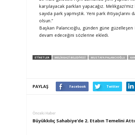
karşılayacak parkları yapacağız. Melikgazi’miz 
sayıda park yapmıştık. Yeni park ihtiyaçlarını 
olsun.”
Başkan Palancıoğlu, günden güne güzelleşen Me
devam edeceğini sözlerine ekledi.
ETIKETLER
MELIKGAZI BELEDIYESI
MUSTAFA PALANCIOĞLU
KAY
PAYLAŞ
Facebook
Twitter
Önceki Haber
Büyükkılıç Sahabiye’de 2. Etabın Temelini Attı