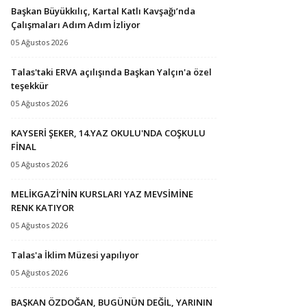
Başkan Büyükkılıç, Kartal Katlı Kavşağı’nda
Çalışmaları Adım Adım İzliyor
05 Ağustos 2026
Talas'taki ERVA açılışında Başkan Yalçın'a özel
teşekkür
05 Ağustos 2026
KAYSERİ ŞEKER, 14.YAZ OKULU'NDA COŞKULU
FİNAL
05 Ağustos 2026
MELİKGAZİ’NİN KURSLARI YAZ MEVSİMİNE
RENK KATIYOR
05 Ağustos 2026
Talas'a İklim Müzesi yapılıyor
05 Ağustos 2026
BAŞKAN ÖZDOĞAN, BUGÜNÜN DEĞİL, YARININ