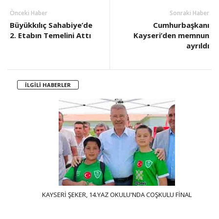
Önceki Haber
Sonraki Haber
Büyükkılıç Sahabiye’de
Cumhurbaşkanı
2. Etabın Temelini Attı
Kayseri’den memnun
ayrıldı
İLGİLİ HABERLER
r
KAYSERİ ŞEKER, 14.YAZ OKULU'NDA COŞKULU FİNAL
MEL