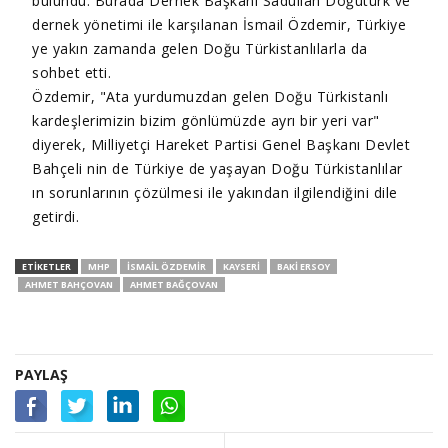
bulundu. Burada Dernek Başkanı Sadullah Doğutürk ve
dernek yönetimi ile karşılanan İsmail Özdemir, Türkiye
ye yakın zamanda gelen Doğu Türkistanlılarla da
sohbet etti.
Özdemir, "Ata yurdumuzdan gelen Doğu Türkistanlı
kardeşlerimizin bizim gönlümüzde ayrı bir yeri var"
diyerek, Milliyetçi Hareket Partisi Genel Başkanı Devlet
Bahçeli nin de Türkiye de yaşayan Doğu Türkistanlılar
ın sorunlarının çözülmesi ile yakından ilgilendiğini dile
getirdi.
ETIKETLER
MHP
ISMAIL ÖZDEMIR
KAYSERI
BAKI ERSOY
AHMET BAHÇOVAN
AHMET BAĞÇOVAN
PAYLAŞ