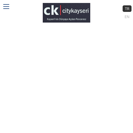
TR
EN