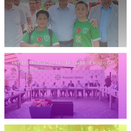
KAYSERİ PROTOKOLÜ KAYSERİ ŞEKER'DE BULUŞTU
20 Temmuz 2026, Pazartesi