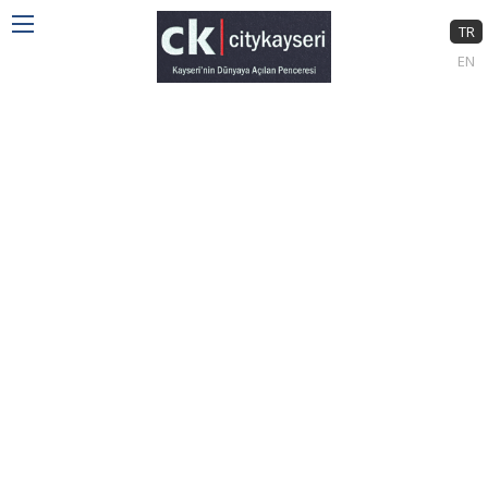
TR
EN