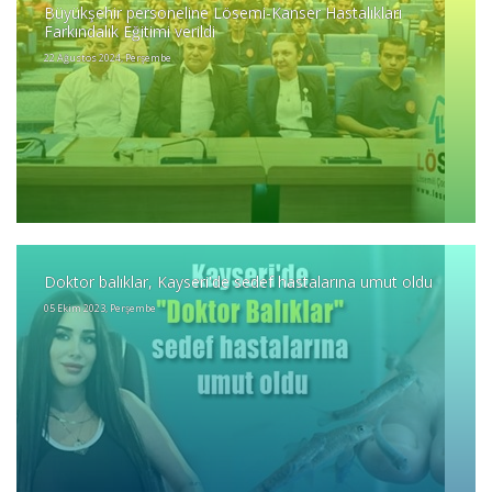
Büyükşehir personeline Lösemi-Kanser Hastalıkları
Farkındalık Eğitimi verildi
22 Ağustos 2024, Perşembe
Doktor balıklar, Kayseri'de sedef hastalarına umut oldu
05 Ekim 2023, Perşembe