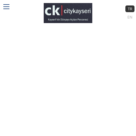
TR
EN