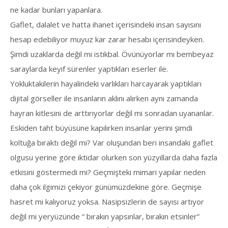
ne kadar bunları yapanlara.
Gaflet, dalalet ve hatta ihanet içerisindeki insan sayısını
hesap edebiliyor muyuz kar zarar hesabı içerisindeyken.
Şimdi uzaklarda değil mi istikbal. Övünüyorlar mı bembeyaz
saraylarda keyif sürenler yaptıkları eserler ile.
Yokluktakilerin hayalindeki varlıkları harcayarak yaptıkları
dijital görseller ile insanların aklını alırken aynı zamanda
hayran kitlesini de arttırıyorlar değil mi sonradan uyananlar.
Eskiden taht büyüsüne kapılırken insanlar yerini şimdi
koltuğa bıraktı değil mi? Var oluşundan beri insandaki gaflet
olgusu yerine göre iktidar olurken son yüzyıllarda daha fazla
etkisini göstermedi mi? Geçmişteki mimari yapılar neden
daha çok ilgimizi çekiyor günümüzdekine göre. Geçmişe
hasret mi kalıyoruz yoksa. Nasipsizlerin de sayısı artıyor
değil mi yeryüzünde “ bırakın yapsınlar, bırakın etsinler”