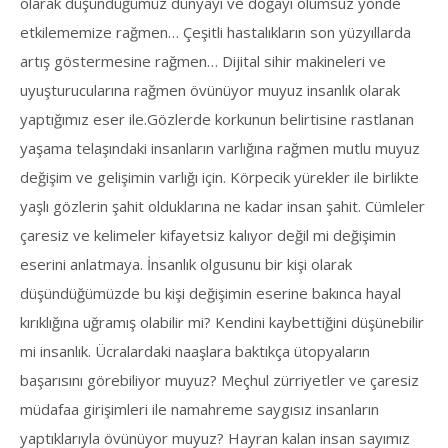
olarak düşündüğümüz dünyayı ve doğayı olumsuz yönde
etkilememize rağmen… Çeşitli hastalıkların son yüzyıllarda
artış göstermesine rağmen… Dijital sihir makineleri ve
uyuşturucularına rağmen övünüyor muyuz insanlık olarak
yaptığımız eser ile.Gözlerde korkunun belirtisine rastlanan
yaşama telaşındaki insanların varlığına rağmen mutlu muyuz
değişim ve gelişimin varlığı için. Körpecik yürekler ile birlikte
yaşlı gözlerin şahit olduklarına ne kadar insan şahit. Cümleler
çaresiz ve kelimeler kifayetsiz kalıyor değil mi değişimin
eserini anlatmaya. İnsanlık olgusunu bir kişi olarak
düşündüğümüzde bu kişi değişimin eserine bakınca hayal
kırıklığına uğramış olabilir mi? Kendini kaybettiğini düşünebilir
mi insanlık. Ücralardaki naaşlara baktıkça ütopyaların
başarısını görebiliyor muyuz? Meçhul zürriyetler ve çaresiz
müdafaa girişimleri ile namahreme saygısız insanların
yaptıklarıyla övünüyor muyuz? Hayran kalan insan sayımız